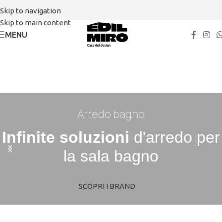
Skip to navigation
Skip to main content
MENU
Arredo bagno
Soluzioni per la lavanderia
Carta da parati
Infinite soluzioni
d'arredo per
Lavanderie funzionali e dal
Carte da parati dal
design Italiano
design attuale
la sala bagno
SCOPRI I BRAND
Scopri i Brand
Scopri i Brand